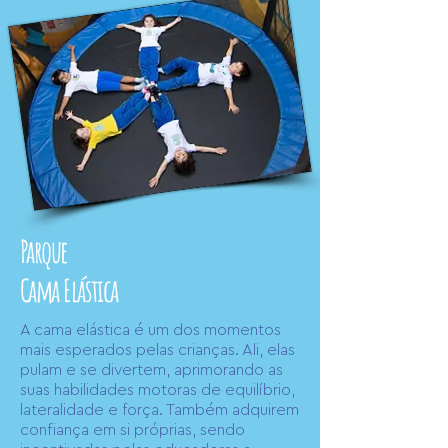
Parque
Cama Elástica
A cama elástica é um dos momentos
mais esperados pelas crianças. Ali, elas
pulam e se divertem, aprimorando as
suas habilidades motoras de equilíbrio,
lateralidade e força. Também adquirem
confiança em si próprias, sendo