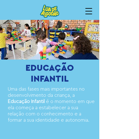
EDUCAÇÃO
INFANTIL
Uma das fases mais importantes no
desenvolvimento da criança, a
Educação Infantil
é o momento em que
ela começa a estabelecer a sua
relação com o conhecimento e a
formar a sua identidade e autonomia.